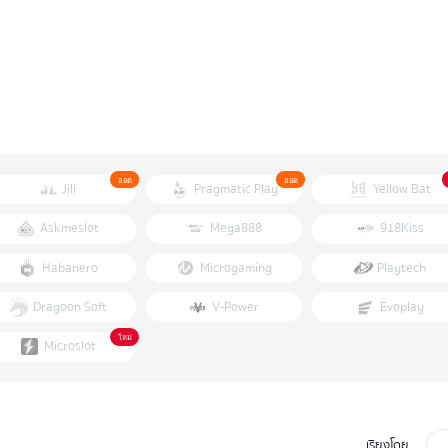
ฮอต
ฮอต
Jili
Pragmatic Play
Yellow Bat
Askmeslot
Mega888
918Kiss
Habanero
Microgaming
Playtech
Dragoon Soft
V-Power
Evoplay
ใหม่
Microslot
เรียงโดย