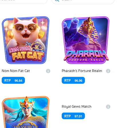
Nom Nom Fat Cat
Pharaoh's Fortune Realm
RTP
96.84
RTP
96.96
Royal Gems Match
RTP
97.01