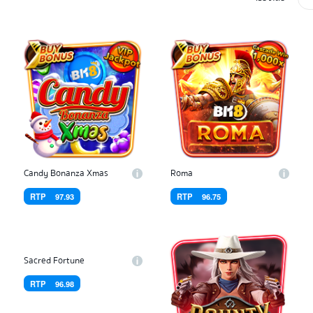
Candy Bonanza Xmas
Roma
RTP
97.93
RTP
96.75
Sacred Fortune
RTP
96.98