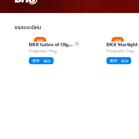
เกมยอดนิยม
ฮอต
ฮอต
BK8 Gates of Olympus 1000
Pragmatic Play
Pragmatic Play
RTP
96.5
RTP
97.6