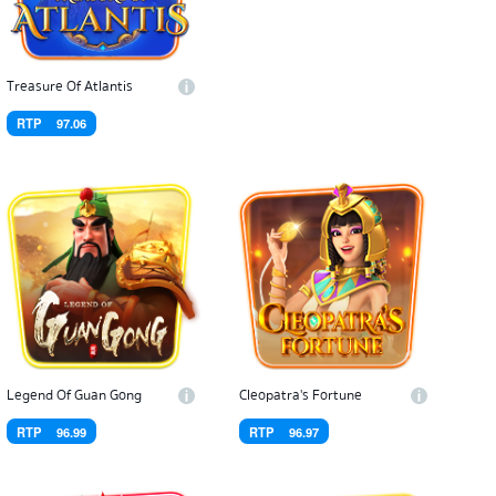
Treasure Of Atlantis
RTP
97.06
Legend Of Guan Gong
Cleopatra's Fortune
RTP
96.99
RTP
96.97