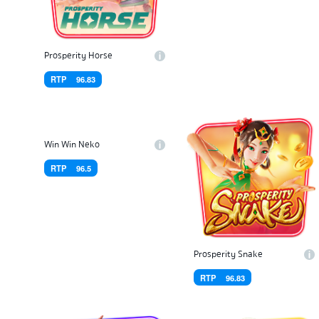
Prosperity Horse
Fortune Familiar
RTP
96.83
Win Win Neko
RTP
96.5
Prosperity Snake
RTP
96.83