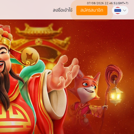
07/08/2026 22:46:52
(
GMT+7
)
ลงชื่อเข้าใช้
สมัครสมาชิก