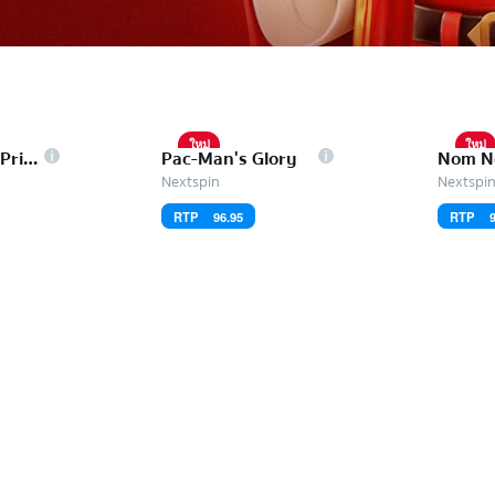
ใหม่
ใหม่
BK8 Starlight Princess
Pac-Man's Glory
Nom N
Nextspin
Nextspi
RTP
96.95
RTP