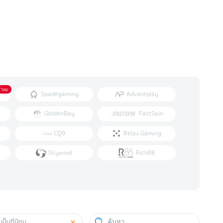
ใหม่
Spadegaming
Advantplay
GoldenBay
FastSpin
CQ9
Relax Gaming
Skywind
Rich88
เป็นที่นิยม