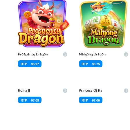
Prosperity Dragon
Mahjong Dragon
RTP
96.97
RTP
96.75
Roma II
Princess Of Ra
RTP
97.05
RTP
97.06