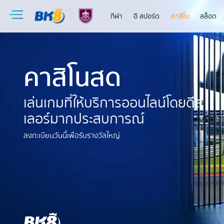
กีฬา
อี สปอร์ต
คาสิโน
สล็อต
คาสิโนสด
เล่นเกมที่ให้บริการออนไลน์โดยดีล
เลอร์มากประสบการณ์
ลงทะเบียนวันนี้เพื่อรับรางวัลใหญ่