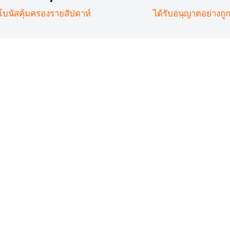
3,389,229.00
**gr*
โบนัสคุ้มครองรายสัปดาห์
ได้รับอนุญาตอย่างถูก
3,736,688.00
n*5*
4,245,193.00
***b
4,148,939.00
*a**z
2,103,688.00
*a*i*m*
1,582,208.00
ef
4,537,893.00
*uv**r*u*s
2,158,418.00
*s*
7,312,083.00
***z*
8,190,191.00
*az