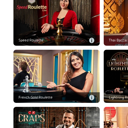
Evolution Gaming / Baccarat
*h*m*
AE Casino / Baccarat
*a**a
AE Casino / Baccarat
w*r*d
Evolution Gaming / Roulette
*i*o*
Speed Roulette
Thai Baccar
SA Gaming / Dragon Tiger
*e*i**
Allbet / Baccarat
t**ey
SA Gaming / Baccarat
*e**n
SA Gaming / Dragon Tiger
*a**n
French Gold Roulette
Lightning R
Evolution Gaming / Roulette
* **ai
SA Gaming / Baccarat
d*no*