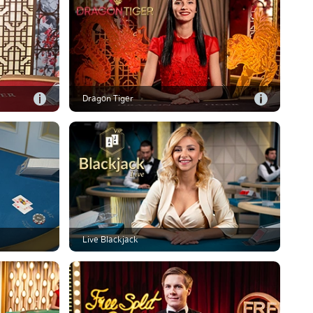
Dragon Tiger
Live Blackjack