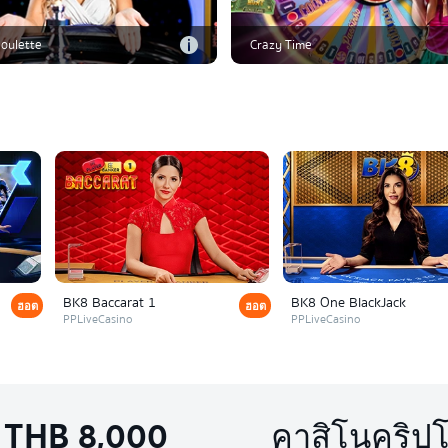
645,568.00
*l*
Roulette
Crazy Time
7,207,715.00
*n
2,682,055.00
*9
6,433,409.00
h***n
7,820,446.00
f**n*
2,186,722.00
n*
9,036,919.00
l**c**2*
BK8 One BlackJack
BK8 Roulette
ฮอต
ฮอต
PPLiveCasino
PPLiveCasino
8,833,759.00
m***6
6,531,711.00
h*t***a
4,701,226.00
in*18
THB 8,000
คาสิโนคริปโ