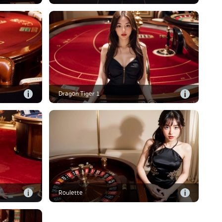
Dragon Tiger 1
Roulette