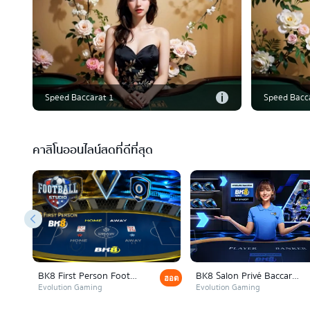
Allbet / Baccarat
m**s*
SA Gaming / Dragon Tiger
k**uh
Evolution Gaming / Baccarat
s**xx
Speed Baccarat 1
Speed Bacc
SA Gaming / Dragon Tiger
*o*l**
คาสิโนออนไลน์สดที่ดีที่สุด
Allbet / Baccarat
*o*r*
SA Gaming / Baccarat
s**u*
Allbet / Baccarat
c**r**
EBET / Baccarat
* **r*
BK8 Salon Privé Baccarat 2
BK8 Baccarat 1
ฮอต
ฮอต
Evolution Gaming
PPLiveCasino
SA Gaming / Dragon Tiger
n*s*i*