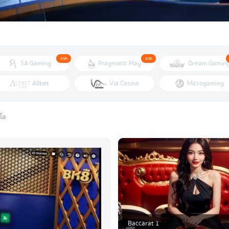
ฮอต
ฮอต
SA Gaming
Pragmatic Play
Dream Gamin
Allbet
Via Casino
Microgaming
โล
3,140,520.00
*b*a*ar*9
2,484,206.00
r*o*
6,452,859.00
b*r*5*
8,676,618.00
*f*
Baccarat 1
2,702,175.00
k*r**8*