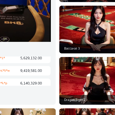
8,326,681.00
***8*w
7,017,610.00
v*1
2,601,620.00
np*
Baccarat 3
5,629,132.00
a*1*
9,419,581.00
nc*li*w
6,140,329.00
**k*p
1,009,652.00
*i**a6
9,135,888.00
*j*l*
Dragon Tiger 2
6,198,694.00
*1*1*