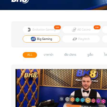
ฮอต
ฮอต
Evolution Gaming
AE Casino
Big Gaming
Playtech
ALL
บาคาร่า
เสือ มังกร
รูเล็ต
ไฮ
SA Gaming / Dragon Tiger
b*nt*
SA Gaming / SIC BO
**s*l*
Evolution Gaming / Baccarat
m**r*
AE Casino / Baccarat
w*o*s
EBET / Baccarat
*i**j*