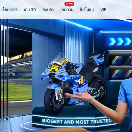
ล็อตเตอรี่
เกม 3D
ยิงปลา
เกมด่วน
โปรโมชั่น
VIP